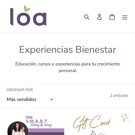
Ir
directamente
Buscar
Ingresar
Carrito
al
contenido
C
Experiencias Bienestar
o
Educación, cursos y experiencias para tu crecimiento
l
personal
e
ORDENAR POR
c
2 artículos
c
i
S.M.A.R.T.
Gift
Eating
Card
ó
&