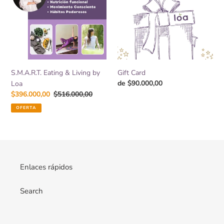
Living
n
by
:
Loa
S.M.A.R.T. Eating & Living by
Gift Card
Precio
de $90.000,00
Loa
habitual
Precio
$396.000,00
Precio
$516.000,00
de
habitual
OFERTA
venta
Enlaces rápidos
Search