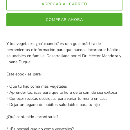
AGREGAR AL CARRITO
COMPRAR AHORA
Agregando
el
Y los vegetales, ¿pa’ cuándo? es una guía práctica de
producto
herramientas e información para que puedas incorporar hábitos
a
saludables en familia. Desarrollada por el Dr. Héctor Mendoza y
tu
Loana Duque
carrito
de
Este ebook es para:
compra
- Que tu hijo coma más vegetales
- Aprender técnicas para que la hora de la comida sea exitosa
- Conocer recetas deliciosas para variar tu menú en casa
- Dejar un legado de hábitos saludables para tu hijo
¿Qué contenido encontrarás?
* ¿Es normal que no coma vegetales?