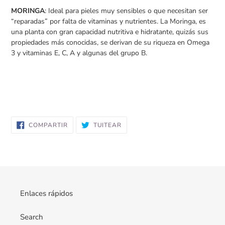
MORINGA
: I
deal para pieles muy sensibles o que necesitan ser
“reparadas” por falta de vitaminas y nutrientes. L
a Moringa, es
una planta con gran capacidad nutritiva e hidratante, quizás sus
propiedades más conocidas, se derivan de su riqueza en Omega
3 y vitaminas E, C, A y algunas del grupo B.
COMPARTIR
TUITEAR
COMPARTIR
TUITEAR
EN
EN
FACEBOOK
TWITTER
Enlaces rápidos
Search