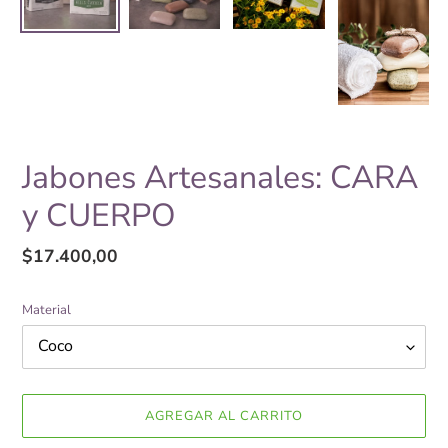
Jabones Artesanales: CARA
y CUERPO
Precio
$17.400,00
habitual
Material
AGREGAR AL CARRITO