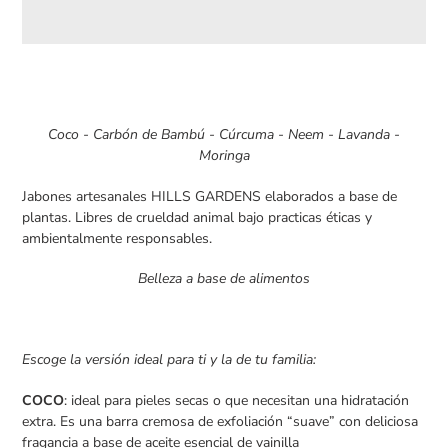
Agregando
el
producto
a
Coco - Carbón de Bambú - Cúrcuma - Neem - Lavanda -
tu
Moringa
carrito
de
Jabones artesanales HILLS GARDENS elaborados a base de
compra
plantas. Libres de crueldad animal bajo practicas éticas y
ambientalmente responsables.
Belleza a base de alimentos
Escoge la versión ideal para ti y la de tu familia:
COCO
: i
deal para pieles secas o que necesitan una hidratación
extra. E
s una barra cremosa de exfoliación “suave” con deliciosa
fragancia a base de aceite esencial de vainilla